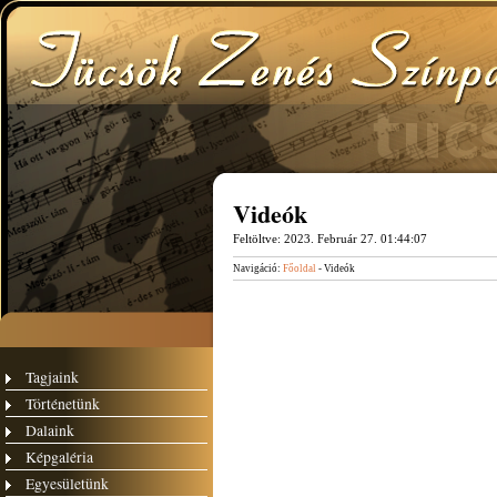
Videók
Feltöltve:
2023. Február 27. 01:44:07
Navigáció:
Főoldal
- Videók
Tagjaink
Történetünk
Dalaink
Képgaléria
Egyesületünk