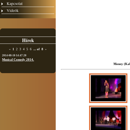
Kapcsolat
Videók
Hírek
«
1
2
3
4
5
6
...
of
8
»
2014-08-10 14:47:20
Musical Comedy 2014.
Money (Kab