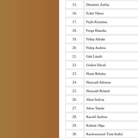
15.
Dömötör Zsófia
16.
Erdei Viktor
17.
Fejős Krisztina
18.
Ferge Klaudia
19.
Fülöp Adrián
20.
Fülöp Andrea
21.
Gáti László
22.
Gödrei Dávid
23.
Honti Rebeka
24.
Hunyadi Adrienn
25.
Hunyadi Roland
26.
Jókai Szilvia
27.
Juhos Tamás
28.
Kacsóf Andrea
29.
Kalmár Olga
30.
Karácsonyiné Tusa Anikó