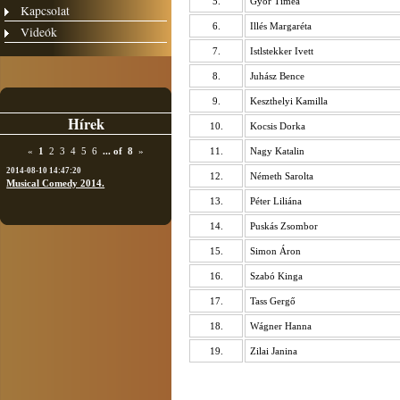
5.
Győr Tímea
Kapcsolat
6.
Illés Margaréta
Videók
7.
Istlstekker Ivett
8.
Juhász Bence
9.
Keszthelyi Kamilla
Hírek
10.
Kocsis Dorka
11.
Nagy Katalin
«
1
2
3
4
5
6
...
of
8
»
2014-08-10 14:47:20
12.
Németh Sarolta
Musical Comedy 2014.
13.
Péter Liliána
14.
Puskás Zsombor
15.
Simon Áron
16.
Szabó Kinga
17.
Tass Gergő
18.
Wágner Hanna
19.
Zilai Janina