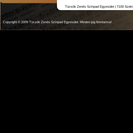
Tücsök Zenés Színpad Egyesület | 7100 Szekszár
Copyright © 2009 Tücsök Zenés Színpad Egyesület. Minden jog fenntartva!