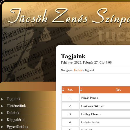
Tagjaink
Feltöltve:
2023. Február 27. 01:44:06
Navigáció:
Főoldal
- Tagjaink
Ssz.
Név
Tagjaink
1.
Búzás Panna
Történetünk
2.
Csákvári Nikolett
Dalaink
3.
Csillag Eleanor
Képgaléria
4.
Gulyás Panka
Egyesületünk