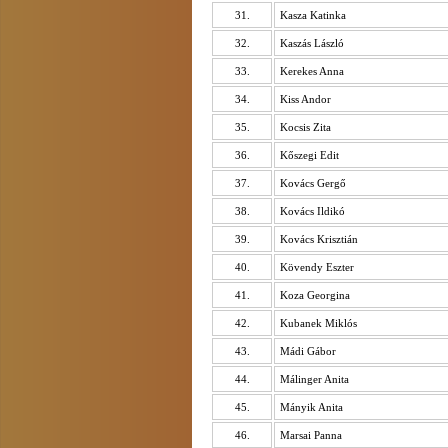
31.
Kasza Katinka
32.
Kaszás László
33.
Kerekes Anna
34.
Kiss Andor
35.
Kocsis Zita
36.
Kőszegi Edit
37.
Kovács Gergő
38.
Kovács Ildikó
39.
Kovács Krisztián
40.
Kövendy Eszter
41.
Koza Georgina
42.
Kubanek Miklós
43.
Mádi Gábor
44.
Málinger Anita
45.
Mányik Anita
46.
Marsai Panna