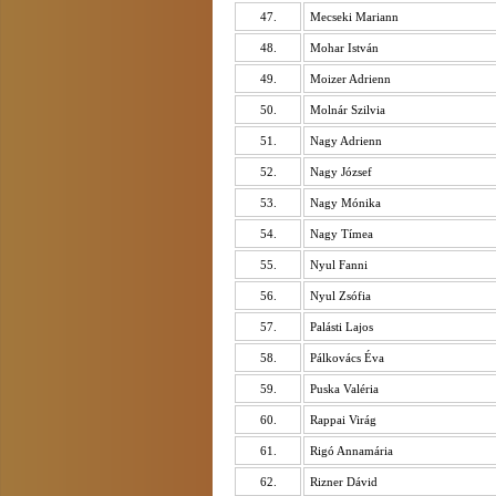
47.
Mecseki Mariann
48.
Mohar István
49.
Moizer Adrienn
50.
Molnár Szilvia
51.
Nagy Adrienn
52.
Nagy József
53.
Nagy Mónika
54.
Nagy Tímea
55.
Nyul Fanni
56.
Nyul Zsófia
57.
Palásti Lajos
58.
Pálkovács Éva
59.
Puska Valéria
60.
Rappai Virág
61.
Rigó Annamária
62.
Rizner Dávid