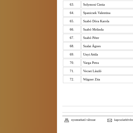
63.
Solymosi Cintia
64.
Spanicsek Valentina
65.
Szabó Dóra Karola
66.
Szabó Melinda
67.
Szabó Péter
68.
Szalai Ágnes
69.
Unyi Attila
70.
Varga Petra
71.
Vecsei László
72.
Wágner Zita
nyomtatható változat
kapcsolatfelvéte