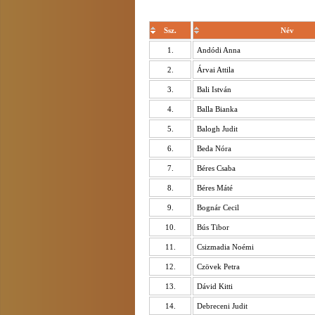
Ssz.
Név
1.
Andódi Anna
2.
Árvai Attila
3.
Bali István
4.
Balla Bianka
5.
Balogh Judit
6.
Beda Nóra
7.
Béres Csaba
8.
Béres Máté
9.
Bognár Cecil
10.
Bús Tibor
11.
Csizmadia Noémi
12.
Czövek Petra
13.
Dávid Kitti
14.
Debreceni Judit