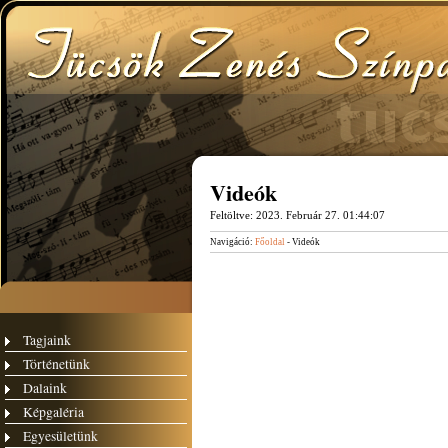
Videók
Feltöltve:
2023. Február 27. 01:44:07
Navigáció:
Főoldal
- Videók
Tagjaink
Történetünk
Dalaink
Képgaléria
Egyesületünk