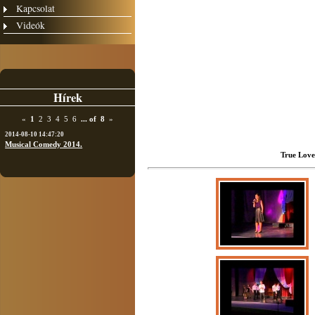
Kapcsolat
Videók
Hírek
«
1
2
3
4
5
6
...
of
8
»
2014-08-10 14:47:20
Musical Comedy 2014.
True Love