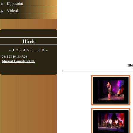
Kapcsolat
Videók
Hírek
«
1
2
3
4
5
6
...
of
8
»
2014-08-10 14:47:20
Musical Comedy 2014.
Tibi