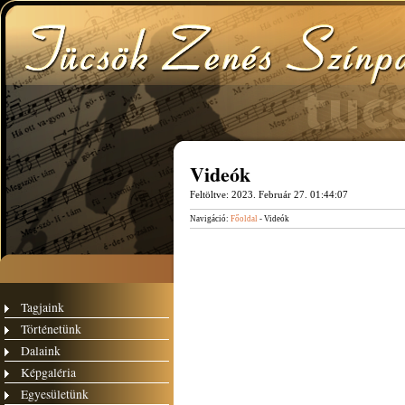
Videók
Feltöltve:
2023. Február 27. 01:44:07
Navigáció:
Főoldal
- Videók
Tagjaink
Történetünk
Dalaink
Képgaléria
Egyesületünk