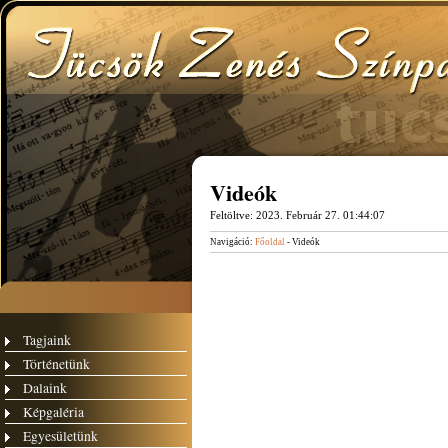
Videók
Feltöltve:
2023. Február 27. 01:44:07
Navigáció:
Főoldal
- Videók
Tagjaink
Történetünk
Dalaink
Képgaléria
Egyesületünk