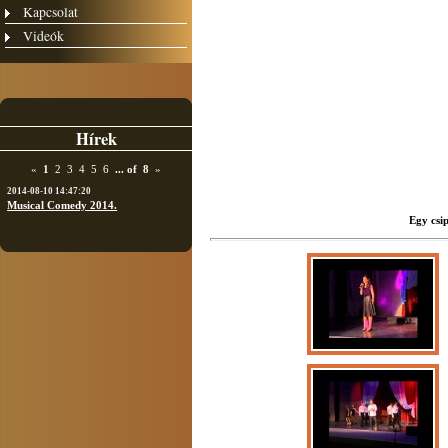
Kapcsolat
Videók
Hírek
«
1
2
3
4
5
6
...
of
8
»
2014-08-10 14:47:20
Musical Comedy 2014.
Egy csi