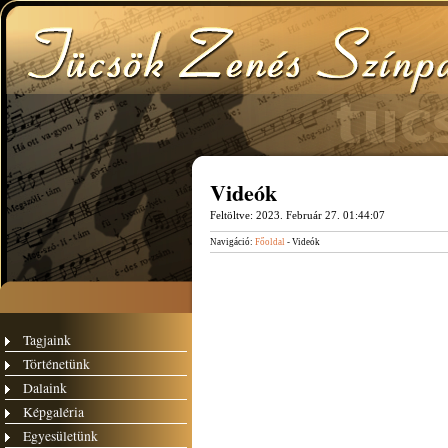
Videók
Feltöltve:
2023. Február 27. 01:44:07
Navigáció:
Főoldal
- Videók
Tagjaink
Történetünk
Dalaink
Képgaléria
Egyesületünk