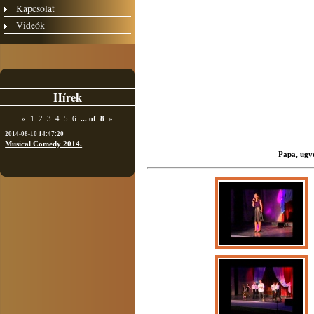
Kapcsolat
Videók
Hírek
«
1
2
3
4
5
6
...
of
8
»
2014-08-10 14:47:20
Musical Comedy 2014.
Papa, ugye